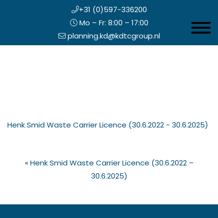
+31 (0)597-336200
Mo – Fr: 8:00 – 17:00
Toggle 
planning.kd@kdtcgroup.nl
Zum
Koning en Drenth
Inhalt
springen
opfzeile
Henk Smid Waste Carrier Licence (30.6.2022 - 30.6.2025)
echts
«
Henk Smid Waste Carrier Licence (30.6.2022 –
30.6.2025)