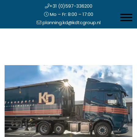
+31 (0)597-336200
Mo – Fr: 8:00 – 17:00
Toggle 
planning.kd@kdtcgroup.nl
Zum
Koning en Drenth
Inhalt
springen
opfzeile
echts