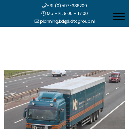
+31 (0)597-336200
Mo – Fr: 8:00 – 17:00
Toggle 
planning.kd@kdtcgroup.nl
Zum
Koning en Drenth
Inhalt
springen
opfzeile
echts