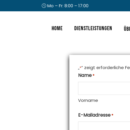
Mo – Fr: 8:00 – 17:00
Kopfzeile
Home
Dienstleistungen
Üb
rechts
„
“ zeigt erforderliche F
*
Name
*
Vorname
E-Mailadresse
*