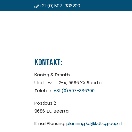
+31 (0)597-336200
Zum
Koning en Drenth
Inhalt
springen
Kontakt:
Koning & Drenth
Ulsderweg 2-A, 9686 XX Beerta
Telefon:
+31 (0)597-336200
Postbus 2
9686 ZG Beerta
Email Planung:
planning.kd@kdtcgroup.nl