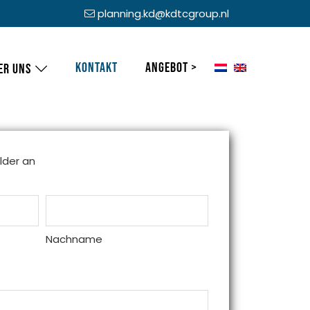
planning.kd@kdtcgroup.nl
Kontakt
Angebot >
er uns
elder an
Nachname