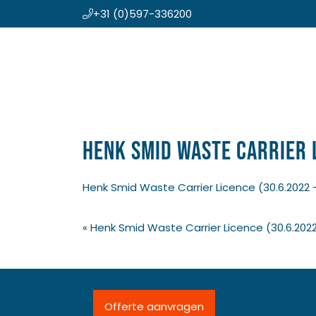
+31 (0)597-336200
Door
Koning en Drenth
naar
de
hoofd
inhoud
Henk Smid Waste Carrier L
Henk Smid Waste Carrier Licence (30.6.2022 -
«
Henk Smid Waste Carrier Licence (30.6.2022
Offerte aanvragen