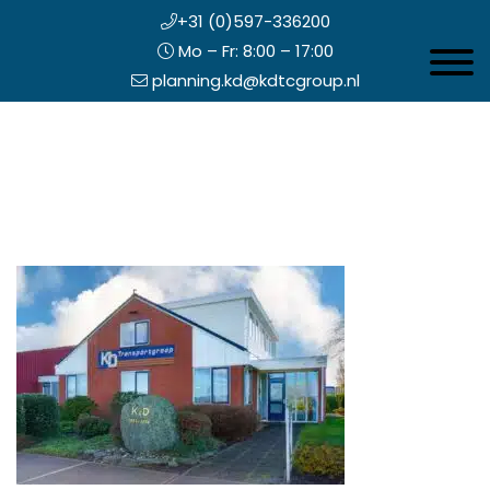
+31 (0)597-336200
Mo – Fr: 8:00 – 17:00
Toggle 
planning.kd@kdtcgroup.nl
Zum
Koning en Drenth
Inhalt
springen
opfzeile
echts