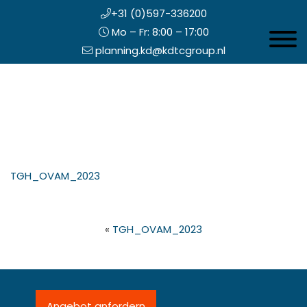
+31 (0)597-336200
Mo – Fr: 8:00 – 17:00
Toggle 
planning.kd@kdtcgroup.nl
Zum
Koning en Drenth
Inhalt
springen
opfzeile
TGH_OVAM_2023
echts
«
TGH_OVAM_2023
Angebot anfordern