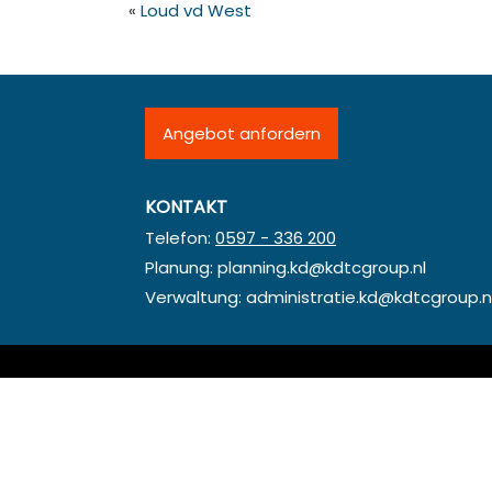
«
Loud vd West
Angebot anfordern
KONTAKT
Telefon:
0597 - 336 200
Planung:
planning.kd@kdtcgroup.nl
Verwaltung:
administratie.kd@kdtcgroup.n