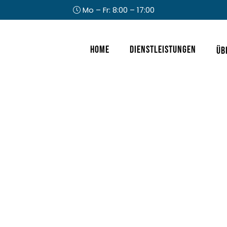
Mo – Fr: 8:00 – 17:00
Kopfzeile
Home
Dienstleistungen
Üb
rechts