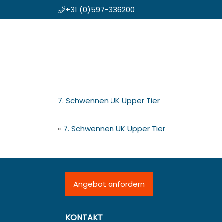
+31 (0)597-336200
Zum
Koning en Drenth
Inhalt
springen
7. Schwennen UK Upper Tier
«
7. Schwennen UK Upper Tier
Angebot anfordern
KONTAKT