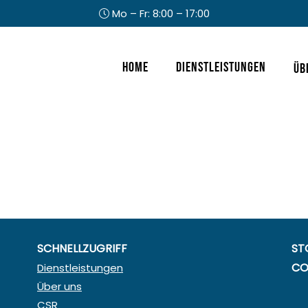
Mo – Fr: 8:00 – 17:00
Kopfzeile
Home
Dienstleistungen
Üb
rechts
SCHNELLZUGRIFF
ST
CO
Dienstleistungen
Über uns
CSR