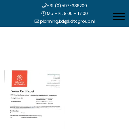
+31 (0)597-336200
Mo – Fr: 8:00 – 17:00
Toggle 
planning.kd@kdtcgroup.nl
Zum
Koning en Drenth
Inhalt
springen
opfzeile
echts