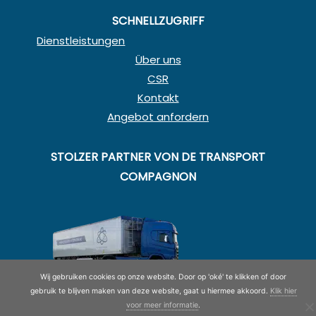
SCHNELLZUGRIFF
Dienstleistungen
Über uns
CSR
Kontakt
Angebot anfordern
STOLZER PARTNER VON DE TRANSPORT
COMPAGNON
Wij gebruiken cookies op onze website. Door op 'oké' te klikken of door
gebruik te blijven maken van deze website, gaat u hiermee akkoord.
Klik hier
voor meer informatie
.