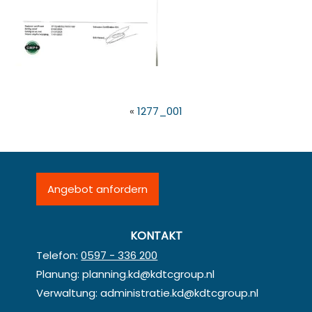
«
1277_001
Angebot anfordern
KONTAKT
Telefon:
0597 - 336 200
Planung:
planning.kd@kdtcgroup.nl
Verwaltung:
administratie.kd@kdtcgroup.nl