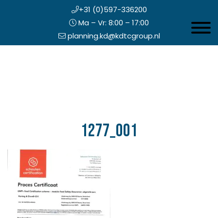
+31 (0)597-336200
Ma – Vr: 8:00 – 17:00
Toggle 
planning.kd@kdtcgroup.nl
Door
Koning en Drenth
naar
de
hoofd
inhoud
eader
echts
1277_001