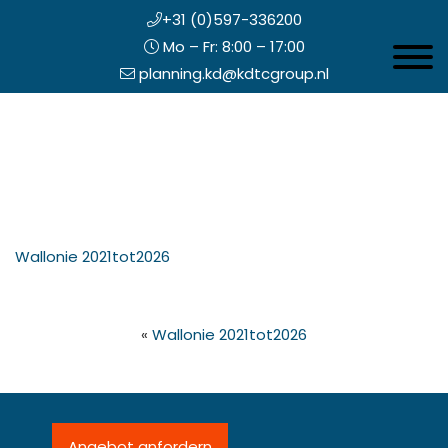
+31 (0)597-336200
Mo – Fr: 8:00 – 17:00
Toggle 
planning.kd@kdtcgroup.nl
Zum
Koning en Drenth
Inhalt
springen
opfzeile
Wallonie 2021tot2026
echts
«
Wallonie 2021tot2026
Angebot anfordern