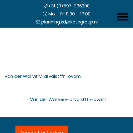
+31 (0)597-336200
Mo – Fr: 8:00 – 17:00
Toggle 
planning.kd@kdtcgroup.nl
Zum
Koning en Drenth
Inhalt
springen
opfzeile
Van der Wal verv-afvalstffn-ovam
echts
«
Van der Wal verv-afvalstffn-ovam
Angebot anfordern