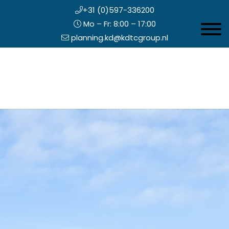
+31 (0)597-336200
Mo – Fr: 8:00 – 17:00
Toggle 
planning.kd@kdtcgroup.nl
Zum
Koning en Drenth
Inhalt
springen
opfzeile
echts