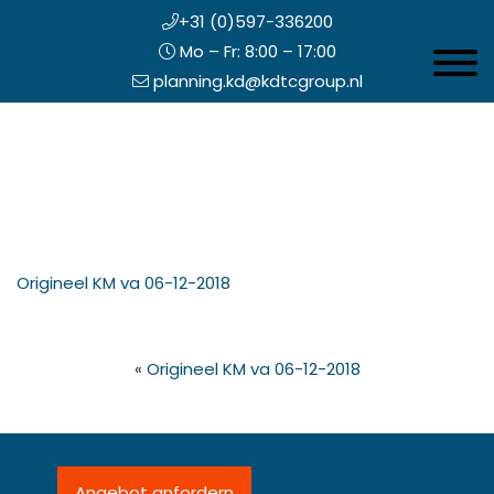
+31 (0)597-336200
Mo – Fr: 8:00 – 17:00
Toggle 
planning.kd@kdtcgroup.nl
Zum
Koning en Drenth
Inhalt
springen
opfzeile
Origineel KM va 06-12-2018
echts
«
Origineel KM va 06-12-2018
Angebot anfordern