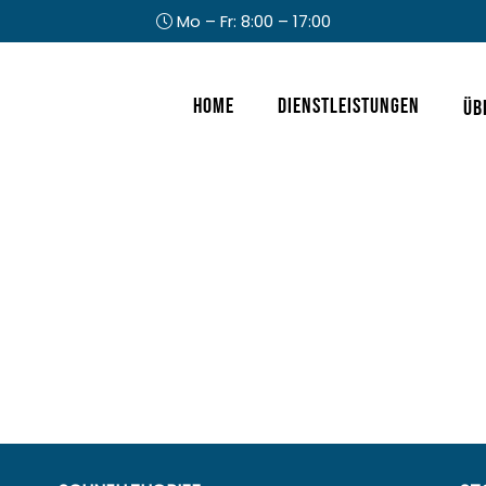
Mo – Fr: 8:00 – 17:00
Kopfzeile
Home
Dienstleistungen
Üb
rechts