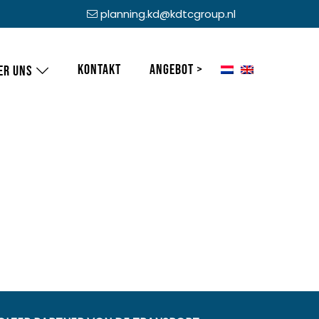
planning.kd@kdtcgroup.nl
Kontakt
Angebot >
er uns