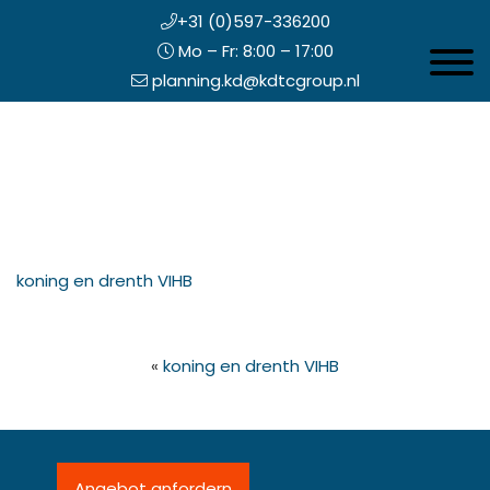
+31 (0)597-336200
Mo – Fr: 8:00 – 17:00
Toggle 
planning.kd@kdtcgroup.nl
Zum
Koning en Drenth
Inhalt
springen
opfzeile
koning en drenth VIHB
echts
«
koning en drenth VIHB
Angebot anfordern