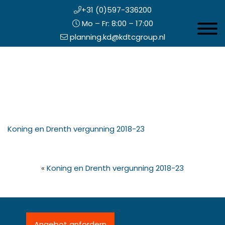
+31 (0)597-336200
Mo – Fr: 8:00 – 17:00
Toggle 
planning.kd@kdtcgroup.nl
Zum
Koning en Drenth
Inhalt
springen
opfzeile
Koning en Drenth vergunning 2018-23
echts
«
Koning en Drenth vergunning 2018-23
Angebot anfordern