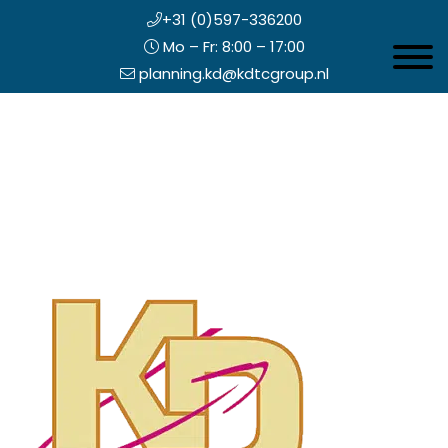
+31 (0)597-336200
Mo – Fr: 8:00 – 17:00
Toggle 
planning.kd@kdtcgroup.nl
Zum
Koning en Drenth
Inhalt
springen
opfzeile
echts