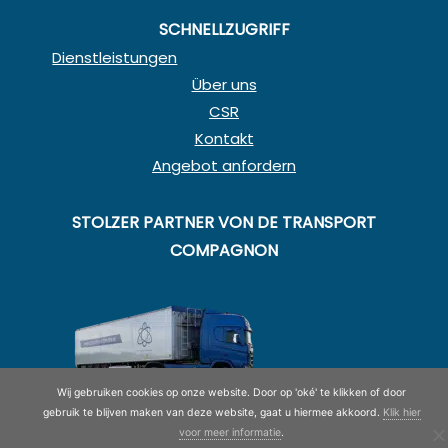
SCHNELLZUGRIFF
Dienstleistungen
Über uns
CSR
Kontakt
Angebot anfordern
STOLZER PARTNER VON DE TRANSPORT
COMPAGNON
Wij gebruiken cookies op onze website. Door op 'oké' te klikken of door
gebruik te blijven maken van deze website, gaat u hiermee akkoord.
Klik hier
voor meer informatie
.