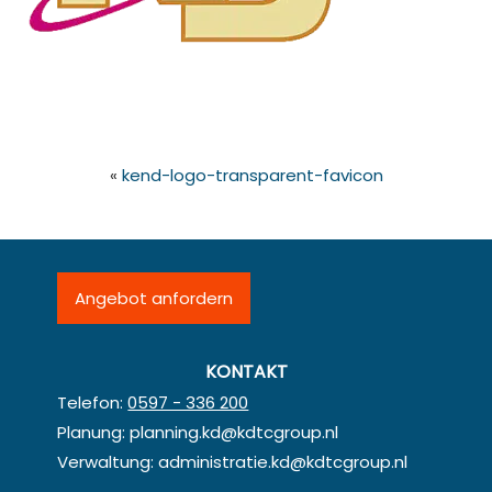
«
kend-logo-transparent-favicon
Angebot anfordern
KONTAKT
Telefon:
0597 - 336 200
Planung:
planning.kd@kdtcgroup.nl
Verwaltung:
administratie.kd@kdtcgroup.nl