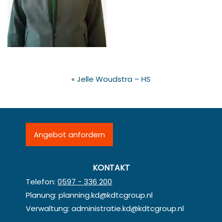
«
Jelle Woudstra – HS
Angebot anfordern
KONTAKT
Telefon:
0597 - 336 200
Planung:
planning.kd@kdtcgroup.nl
Verwaltung:
administratie.kd@kdtcgroup.nl