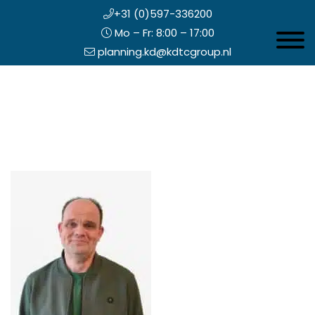
+31 (0)597-336200
Mo – Fr: 8:00 – 17:00
Toggle 
planning.kd@kdtcgroup.nl
Zum
Koning en Drenth
Inhalt
springen
opfzeile
echts