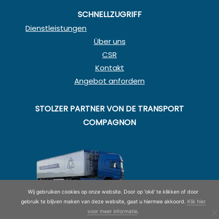
SCHNELLZUGRIFF
Dienstleistungen
Über uns
CSR
Kontakt
Angebot anfordern
STOLZER PARTNER VON DE TRANSPORT
COMPAGNON
Wij gebruiken cookies op onze website. Door op 'oké' te klikken of door
gebruik te blijven maken van deze website, gaat u hiermee akkoord.
Klik hier
voor meer informatie
.