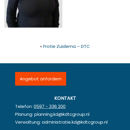
«
Frotie Zuidema – DTC
Angebot anfordern
KONTAKT
Telefon:
0597 - 336 200
Planung:
planning.kd@kdtcgroup.nl
Verwaltung:
administratie.kd@kdtcgroup.nl