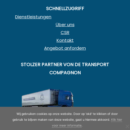
SCHNELLZUGRIFF
Dienstleistungen
Über uns
CSR
Kontakt
Angebot anfordern
STOLZER PARTNER VON DE TRANSPORT
COMPAGNON
Wij gebruiken cookies op onze website. Door op 'oké' te klikken of door
gebruik te blijven maken van deze website, gaat u hiermee akkoord.
Klik hier
voor meer informatie
.