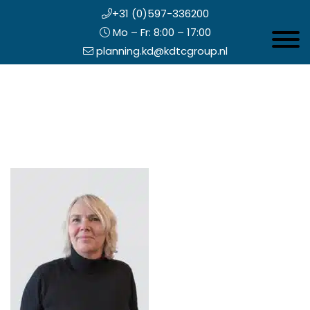
+31 (0)597-336200
Mo – Fr: 8:00 – 17:00
Toggle 
planning.kd@kdtcgroup.nl
Zum
Koning en Drenth
Inhalt
springen
opfzeile
echts