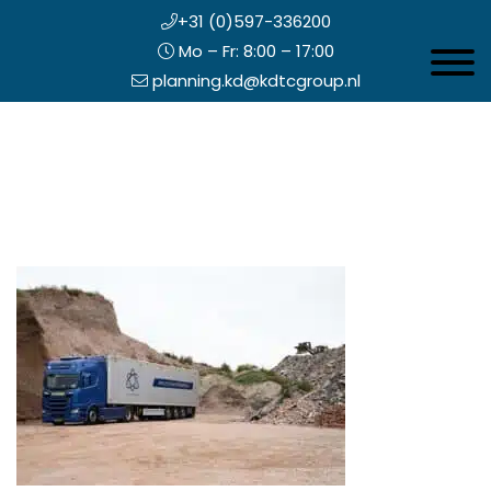
+31 (0)597-336200
Mo – Fr: 8:00 – 17:00
Toggle 
planning.kd@kdtcgroup.nl
Zum
Koning en Drenth
Inhalt
springen
opfzeile
echts