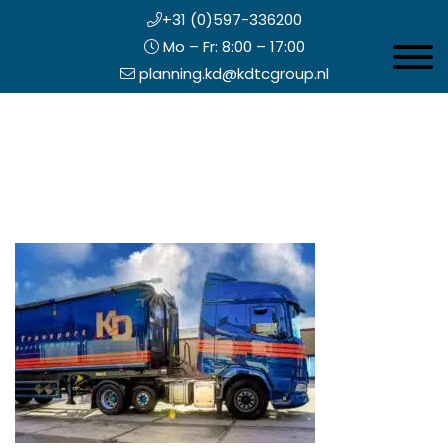
+31 (0)597-336200
Mo – Fr: 8:00 – 17:00
Toggle 
planning.kd@kdtcgroup.nl
Zum
Koning en Drenth
Inhalt
springen
opfzeile
echts