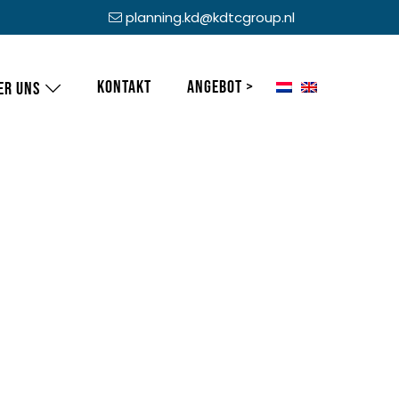
planning.kd@kdtcgroup.nl
Kontakt
Angebot >
er uns