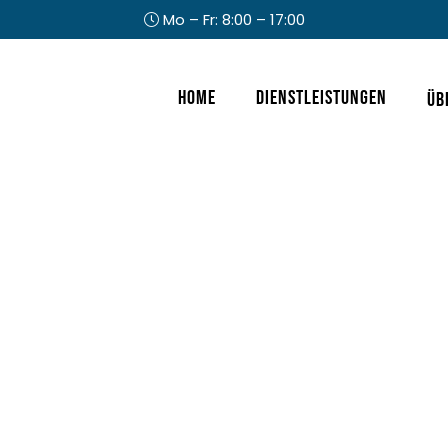
Mo – Fr: 8:00 – 17:00
Kopfzeile
Home
Dienstleistungen
Üb
rechts