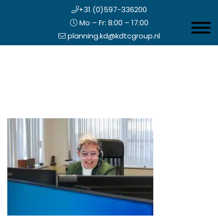
+31 (0)597-336200
Mo – Fr: 8:00 – 17:00
Toggle 
planning.kd@kdtcgroup.nl
Zum
Koning en Drenth
Inhalt
springen
opfzeile
echts