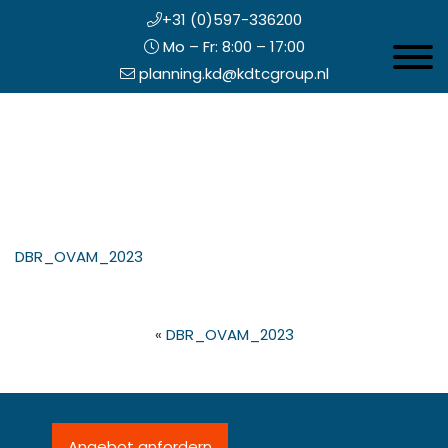
+31 (0)597-336200
Mo – Fr: 8:00 – 17:00
Toggle 
planning.kd@kdtcgroup.nl
Zum
Koning en Drenth
Inhalt
springen
opfzeile
DBR_OVAM_2023
echts
«
DBR_OVAM_2023
Angebot anfordern