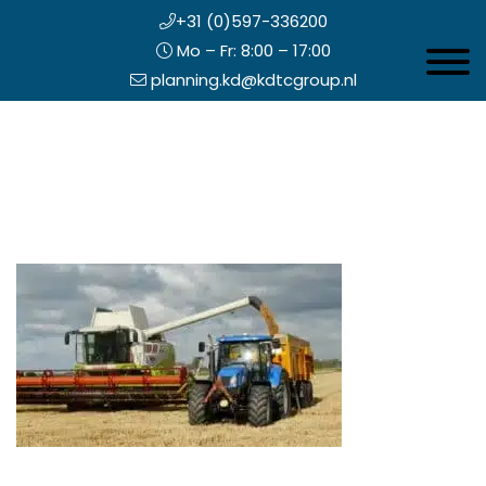
+31 (0)597-336200
Mo – Fr: 8:00 – 17:00
Toggle 
planning.kd@kdtcgroup.nl
Zum
Koning en Drenth
Inhalt
springen
opfzeile
echts