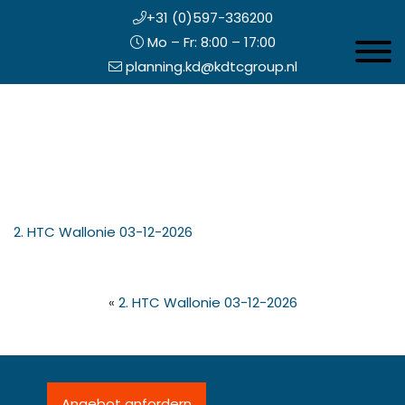
+31 (0)597-336200
Mo – Fr: 8:00 – 17:00
Toggle 
planning.kd@kdtcgroup.nl
Zum
Koning en Drenth
Inhalt
springen
opfzeile
2. HTC Wallonie 03-12-2026
echts
«
2. HTC Wallonie 03-12-2026
Angebot anfordern