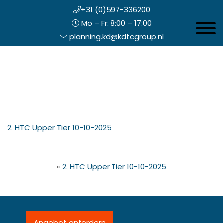
+31 (0)597-336200
Mo – Fr: 8:00 – 17:00
Toggle 
planning.kd@kdtcgroup.nl
Zum
Koning en Drenth
Inhalt
springen
opfzeile
2. HTC Upper Tier 10-10-2025
echts
«
2. HTC Upper Tier 10-10-2025
Angebot anfordern