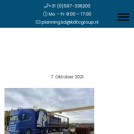
+31 (0)597-336200
Mo – Fr: 8:00 – 17:00
Toggle 
planning.kd@kdtcgroup.nl
Zum
Koning en Drenth
Inhalt
springen
opfzeile
7. Oktober 2021
echts