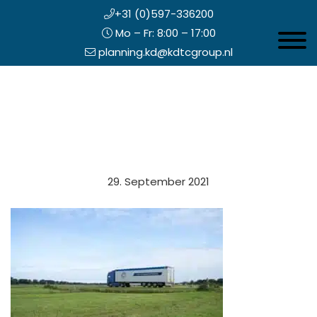
+31 (0)597-336200
Mo – Fr: 8:00 – 17:00
Toggle 
planning.kd@kdtcgroup.nl
Zum
Koning en Drenth
Inhalt
springen
opfzeile
29. September 2021
echts