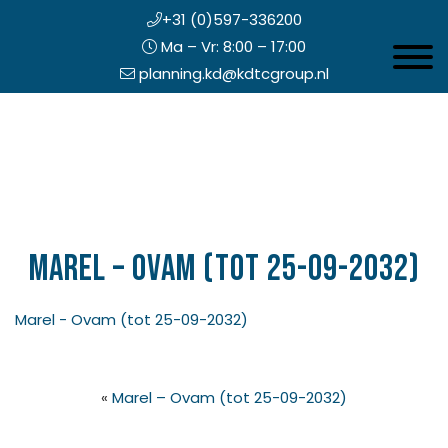
+31 (0)597-336200
Ma – Vr: 8:00 – 17:00
Toggle 
planning.kd@kdtcgroup.nl
Door
Koning en Drenth
naar
de
hoofd
inhoud
eader
echts
Marel – Ovam (tot 25-09-2032)
Marel - Ovam (tot 25-09-2032)
«
Marel – Ovam (tot 25-09-2032)