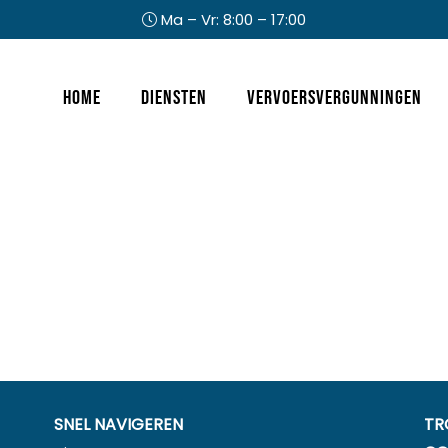
Ma – Vr: 8:00 – 17:00
Header
Home
Diensten
Vervoersvergunningen
Rechts
SNEL NAVIGEREN
TR