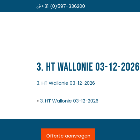
+31 (0)597-336200
Door
Koning en Drenth
naar
de
hoofd
inhoud
3. HT Wallonie 03-12-2026
3. HT Wallonie 03-12-2026
«
3. HT Wallonie 03-12-2026
Offerte aanvragen