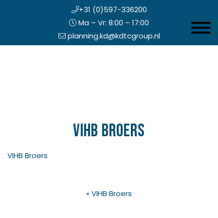
+31 (0)597-336200
Ma – Vr: 8:00 – 17:00
Toggle 
planning.kd@kdtcgroup.nl
Door
Koning en Drenth
naar
de
hoofd
inhoud
eader
echts
VIHB Broers
VIHB Broers
«
VIHB Broers