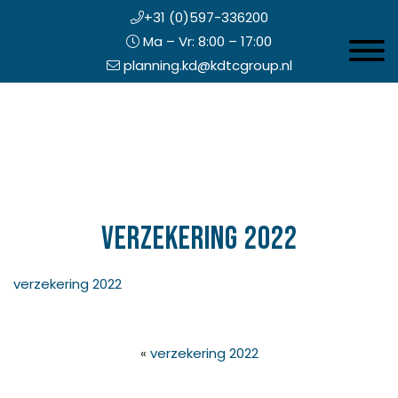
+31 (0)597-336200
Ma – Vr: 8:00 – 17:00
Toggle 
planning.kd@kdtcgroup.nl
Door
Koning en Drenth
naar
de
hoofd
inhoud
eader
echts
verzekering 2022
verzekering 2022
«
verzekering 2022