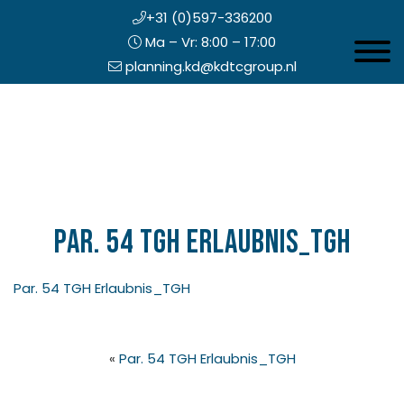
+31 (0)597-336200
Ma – Vr: 8:00 – 17:00
Toggle 
planning.kd@kdtcgroup.nl
Door
Koning en Drenth
naar
de
hoofd
inhoud
eader
echts
Par. 54 TGH Erlaubnis_TGH
Par. 54 TGH Erlaubnis_TGH
«
Par. 54 TGH Erlaubnis_TGH