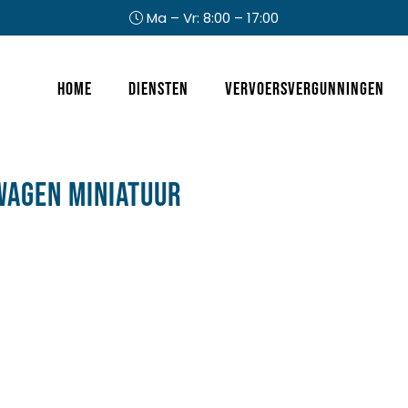
Ma – Vr: 8:00 – 17:00
Header
Home
Diensten
Vervoersvergunningen
Rechts
wagen miniatuur