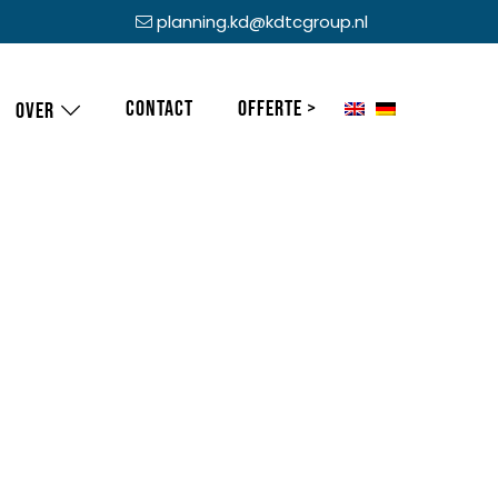
planning.kd@kdtcgroup.nl
Contact
Offerte >
Over