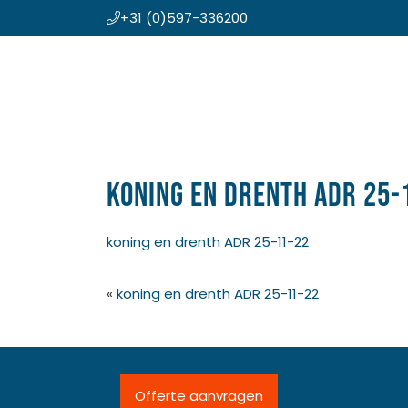
+31 (0)597-336200
Door
Koning en Drenth
naar
de
hoofd
inhoud
koning en drenth ADR 25-
koning en drenth ADR 25-11-22
«
koning en drenth ADR 25-11-22
Offerte aanvragen