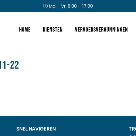
Ma – Vr: 8:00 – 17:00
Header
Home
Diensten
Vervoersvergunningen
Rechts
11-22
SNEL NAVIGEREN
TR