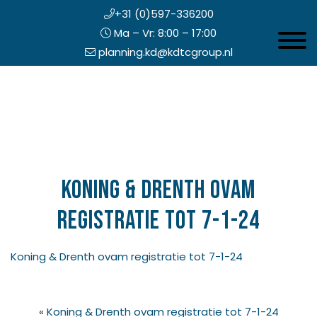
+31 (0)597-336200
Ma – Vr: 8:00 – 17:00
Toggle 
planning.kd@kdtcgroup.nl
Door
Koning en Drenth
naar
de
hoofd
inhoud
eader
echts
Koning & Drenth ovam
registratie tot 7-1-24
Koning & Drenth ovam registratie tot 7-1-24
«
Koning & Drenth ovam registratie tot 7-1-24