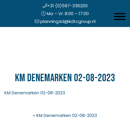
+31 (0)597-336200
Ma – Vr: 8:00 – 17:00
Toggle 
planning.kd@kdtcgroup.nl
Door
Koning en Drenth
naar
de
hoofd
inhoud
eader
echts
KM Denemarken 02-08-2023
KM Denemarken 02-08-2023
«
KM Denemarken 02-08-2023