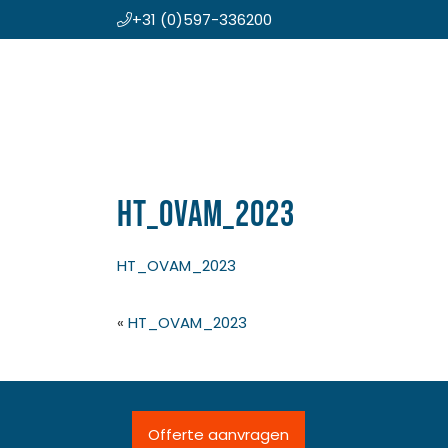
+31 (0)597-336200
Door
Koning en Drenth
naar
de
hoofd
inhoud
HT_OVAM_2023
HT_OVAM_2023
«
HT_OVAM_2023
Offerte aanvragen