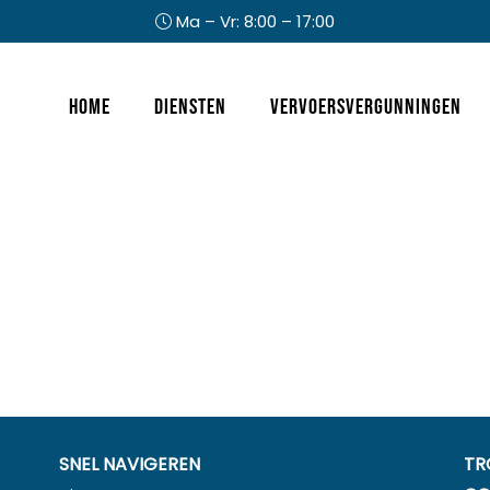
Ma – Vr: 8:00 – 17:00
Header
Home
Diensten
Vervoersvergunningen
Rechts
SNEL NAVIGEREN
TR