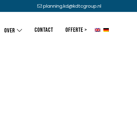
planning.kd@kdtcgroup.nl
Contact
Offerte >
Over