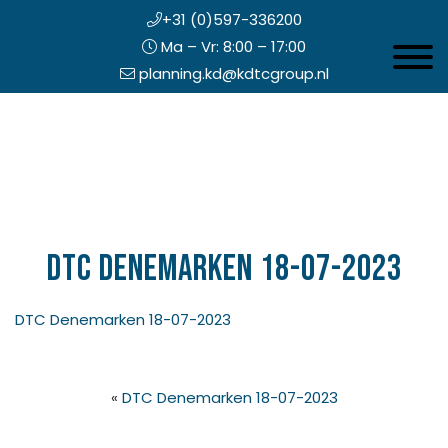
+31 (0)597-336200
Ma – Vr: 8:00 – 17:00
Toggle 
planning.kd@kdtcgroup.nl
Door
Koning en Drenth
naar
de
hoofd
inhoud
eader
echts
DTC Denemarken 18-07-2023
DTC Denemarken 18-07-2023
«
DTC Denemarken 18-07-2023