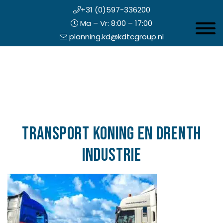
+31 (0)597-336200
Ma – Vr: 8:00 – 17:00
Toggle 
planning.kd@kdtcgroup.nl
Door
Koning en Drenth
naar
de
hoofd
inhoud
eader
echts
Transport Koning en Drenth
Industrie