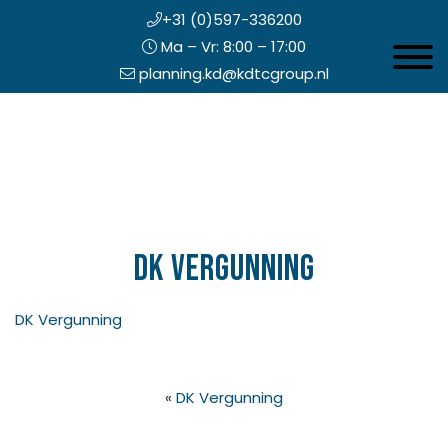
+31 (0)597-336200
Ma – Vr: 8:00 – 17:00
Toggle 
planning.kd@kdtcgroup.nl
Door
Koning en Drenth
naar
de
hoofd
inhoud
eader
echts
DK Vergunning
DK Vergunning
«
DK Vergunning