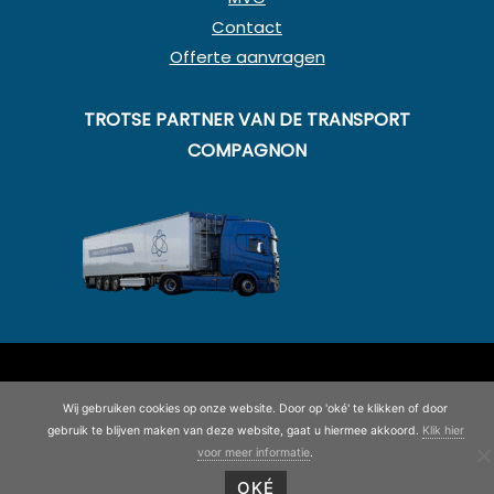
Contact
Offerte aanvragen
TROTSE PARTNER VAN DE TRANSPORT
COMPAGNON
© Copyright 2020 - 2026
Koning en Drenth
· Alle rechten
voorbehouden
Wij gebruiken cookies op onze website. Door op 'oké' te klikken of door
gebruik te blijven maken van deze website, gaat u hiermee akkoord.
Klik hier
©
2026
| Website ontwikkeling door
WEBSITEBEREIKT.NL
voor meer informatie
.
OKÉ