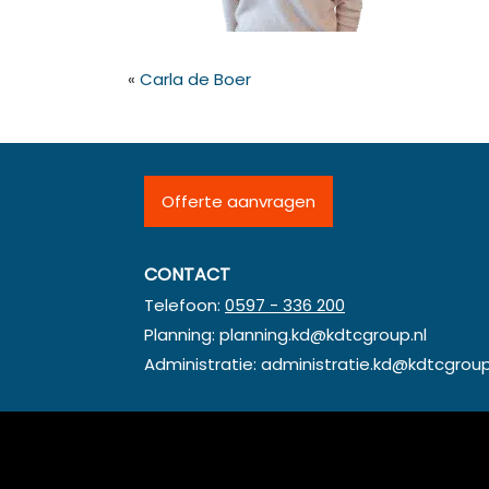
«
Carla de Boer
Offerte aanvragen
CONTACT
Telefoon:
0597 - 336 200
Planning:
planning.kd@kdtcgroup.nl
Administratie:
administratie.kd@kdtcgroup