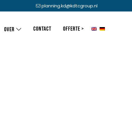
planning.kd@kdtcgroup.nl
Contact
Offerte >
Over