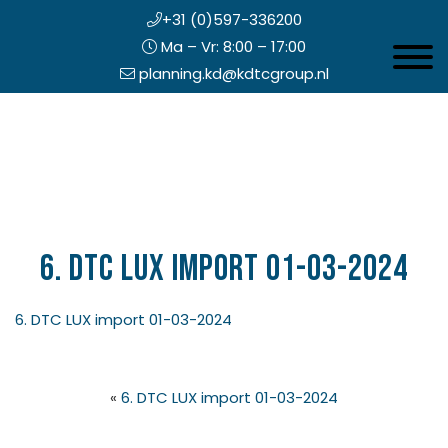
+31 (0)597-336200
Ma – Vr: 8:00 – 17:00
Toggle 
planning.kd@kdtcgroup.nl
Door
Koning en Drenth
naar
de
hoofd
inhoud
eader
echts
6. DTC LUX import 01-03-2024
6. DTC LUX import 01-03-2024
«
6. DTC LUX import 01-03-2024