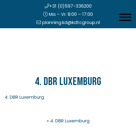
+31 (0)597-336200
Ma – Vr: 8:00 – 17:00
Toggle 
planning.kd@kdtcgroup.nl
Door
Koning en Drenth
naar
de
hoofd
inhoud
eader
echts
4. DBR Luxemburg
4. DBR Luxemburg
«
4. DBR Luxemburg