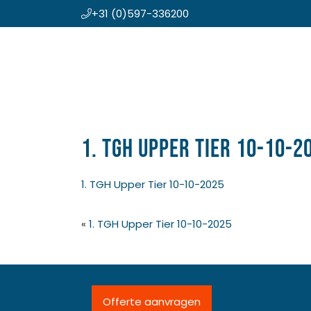
+31 (0)597-336200
Door
Koning en Drenth
naar
de
hoofd
inhoud
1. TGH Upper Tier 10-10-2
1. TGH Upper Tier 10-10-2025
«
1. TGH Upper Tier 10-10-2025
Offerte aanvragen