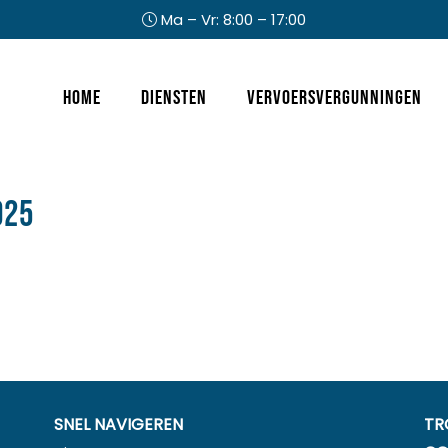
Ma – Vr: 8:00 – 17:00
Header
Home
Diensten
Vervoersvergunningen
Rechts
025
SNEL NAVIGEREN
TR